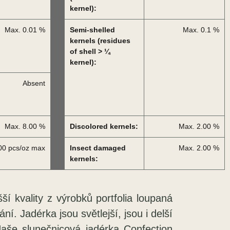
kernel):
Max. 0.01 %
Semi-shelled
Max. 0.1 %
kernels (residues
of shell > ¼
kernel):
Absent
Max. 8.00 %
Discolored kernels:
Max. 2.00 %
00 pcs/oz max
Insect damaged
Max. 2.00 %
kernels:
 kvality z výrobků portfolia loupaná
. Jadérka jsou světlejší, jsou i delší
Naše slunečnicová jadérka Confection