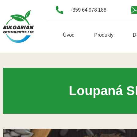
+359 64 978 188
Úvod
Produkty
D
Loupaná Sl