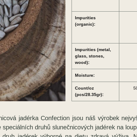
Impurities
(organic):
Impurities (metal,
glass, stones,
wood):
Moisture:
Count/oz
5
(pcs/28.35gr):
ová jadérka Confection jsou náš výrobek nejvyšší
speciálních druhů slunečnicových jadérek na loupání
 druh jadérek výborné na dietu zdravá výživa. 