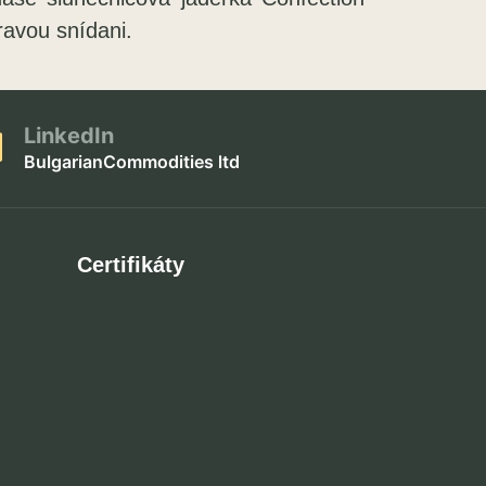
ravou snídani.
LinkedIn
BulgarianCommodities ltd
Certifikáty