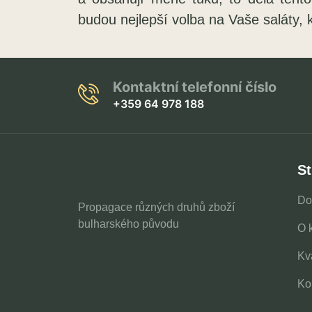
budou nejlepší volba na Vaše saláty,
Kontaktní telefonní číslo
+359 64 978 188
St
Do
Propagace různých druhů zboží
bulharského původu
O 
Kva
Ko