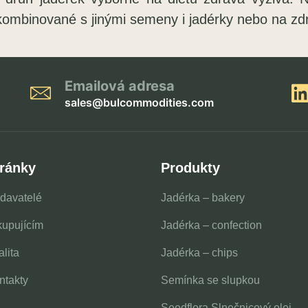
 kombinované s jinými semeny i jadérky nebo na zd
Emailová adresa
sales@bulcommodities.com
ránky
Produkty
davatelé
Jadérka – bakery
kupujícím
Jadérka – confection
lita
Jadérka – chips
ntakty
Semínka se slupkou
Seedflora Slnečnicový olej