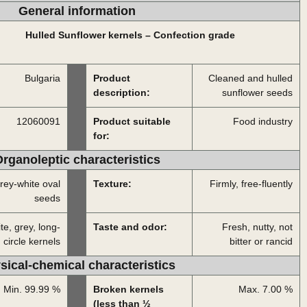
General information
Hulled Sunflower kernels – Confection grade
Bulgaria
Product
Cleaned and hulled
description:
sunflower seeds
12060091
Product suitable
Food industry
for:
rganoleptic characteristics
rey-white oval
Texture:
Firmly, free-fluently
seeds
te, grey, long-
Taste and odor:
Fresh, nutty, not
circle kernels
bitter or rancid
sical-chemical characteristics
Min. 99.99 %
Broken kernels
Max. 7.00 %
(less than ½