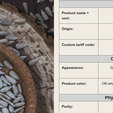
Product name +
sort:
Origin:
Custom tariff code:
O
Appearance:
G
Product color:
Off-whi
Phy
Purity: