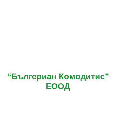
“Бългериан Комодитис”
ЕООД